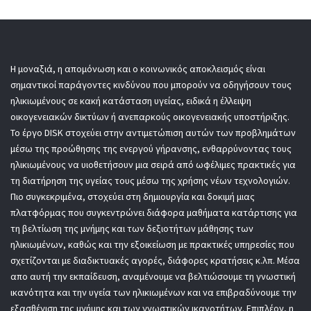
Η μοναξιά, η απομόνωση και ο κοινωνικός αποκλεισμός είναι
σημαντικοί παράγοντες κινδύνου που μπορούν να οδηγήσουν τους
ηλικιωμένους σε κακή κατάσταση υγείας, ειδικά η έλλειψη
οικογενειακών δικτύων ή ανεπαρκούς οικογενειακής υποστήριξης.
Το έργο DISK στοχεύει στην αντιμετώπιση αυτών των προβλημάτων
μέσω της προώθησης της ενεργού γήρανσης, ενθαρρύνοντας τους
ηλικιωμένους να υιοθετήσουν μια σειρά από ωφέλιμες πρακτικές για
τη διατήρηση της υγείας τους μέσω της χρήσης νέων τεχνολογιών.
Πιο συγκεκριμένα, στοχεύει στη δημιουργία και δοκιμή μιας
πλατφόρμας που συγκεντρώνει διάφορα μαθήματα κατάρτισης για
τη βελτίωση της μνήμης και των δεξιοτήτων μάθησης των
ηλικιωμένων, καθώς και την εξοικείωση με πρακτικές υπηρεσίες που
σχετίζονται με διαδικτυακές αγορές, διάφορες κρατήσεις κ.λπ. Μέσα
απο αυτή την εκπαίδευση, αναμένουμε να βελτιώσουμε τη γνωστική
ικανότητα και την υγεία των ηλικιωμένων και να επιβραδύνουμε την
εξασθένιση της μνήμης και των γνωστικών ικανοτήτων. Επιπλέον, η