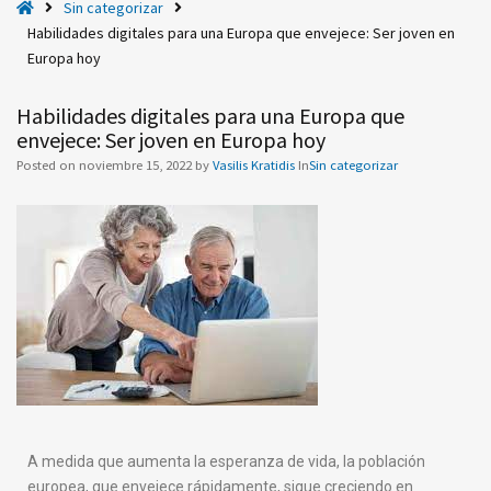
H
Sin categorizar
s
o
Habilidades digitales para una Europa que envejece: Ser joven en
p
m
Europa hoy
a
e
r
Habilidades digitales para una Europa que
a
envejece: Ser joven en Europa hoy
u
Posted on
noviembre 15, 2022
by
Vasilis Kratidis
In
Sin categorizar
n
a
E
u
r
o
p
a
q
u
e
e
A medida que aumenta la esperanza de vida, la población
n
europea, que envejece rápidamente, sigue creciendo en