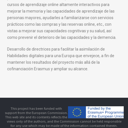
r
cursos de aprendizaje online altamente interactivos para
o
mejorar la memoria y las capacidades de aprendizaje de las
p
personas mayores, ayudarles a familiarizarse con servicios
a
prácticos como las compras y las reservas online, etc., con
h
vistas a mejorar sus capacidades cognitivas y su salud, así
o
como prevenir el deterioro de las capacidades y la demencia.
y
Desarrollo de directrices para facilitar la asimilación de
Habilidades digitales para una Europa que envejece, a fin de
mantener los resultados del proyecto más allá de la
cofinanciación Erasmus y ampliar su alcance.
This project has been funded with
support from the European Commission.
This web site and its contents reflects the
views only of the authors, and the Commission cannot be held responsible
for any use which may be made of the information contained therein.