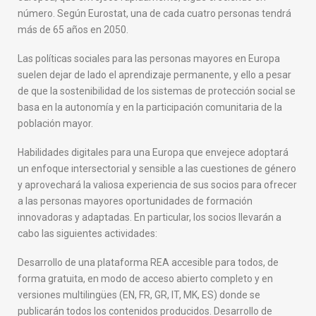
v
número. Según Eurostat, una de cada cuatro personas tendrá
e
más de 65 años en 2050.
j
e
Las políticas sociales para las personas mayores en Europa
c
suelen dejar de lado el aprendizaje permanente, y ello a pesar
e
de que la sostenibilidad de los sistemas de protección social se
:
basa en la autonomía y en la participación comunitaria de la
S
población mayor.
e
Habilidades digitales para una Europa que envejece adoptará
r
un enfoque intersectorial y sensible a las cuestiones de género
j
y aprovechará la valiosa experiencia de sus socios para ofrecer
o
a las personas mayores oportunidades de formación
v
innovadoras y adaptadas. En particular, los socios llevarán a
e
cabo las siguientes actividades:
n
e
Desarrollo de una plataforma REA accesible para todos, de
n
forma gratuita, en modo de acceso abierto completo y en
E
versiones multilingües (EN, FR, GR, IT, MK, ES) donde se
u
publicarán todos los contenidos producidos. Desarrollo de