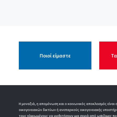
Ποιοί είμαστε
Τα
Η μοναξιά, η απομόνωση και ο κοινωνικός αποκλεισμός είναι 
οικογενειακών δικτύων ή ανεπαρκούς οικογενειακής υποστήρ
τους ηλικιωμένους να υιοθετήσουν μια σειρά από ωφέλιμες πρ