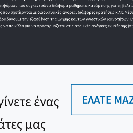
 πλατφόρμας που συγκεντρώνει διάφορα μαθήματα κατάρτισης για τη βελτ
ες που σχετίζονται με διαδικτυακές αγορές, διάφορες κρατήσεις κ.λπ. Μέ
ιβραδύνουμε την εξασθένιση της μνήμης και των γνωστικών ικανοτήτων. Επ
 να ποικίλλει για να προσαρμόζεται στις ατομικές ανάγκες εκμάθησης (π.
ΕΛΆΤΕ ΜΑΖ
γίνετε ένας
άτες μας