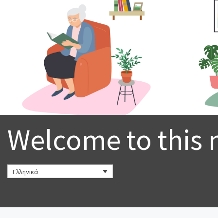
t
.
e
u
Welcome to this 
Ελληνικά