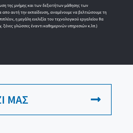
ίωση της μνήμης και των δεξιοτήτων μάθησης των
σα απο αυτή την εκπαίδευση, αναμένουμε να βελτιώσουμε τη
ιπλέον, η μεγάλη ευελιξία του τεχνολογικού εργαλείου θα
χ. ξένες γλώσσες έναντι καθημερινών υπηρεσιών κ.λπ.)
Ί ΜΑΣ