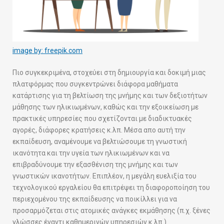
image by: freepik.com
Πιο συγκεκριμένα, στοχεύει στη δημιουργία και δοκιμή μιας
πλατφόρμας που συγκεντρώνει διάφορα μαθήματα
κατάρτισης για τη βελτίωση της μνήμης και των δεξιοτήτων
μάθησης των ηλικιωμένων, καθώς και την εξοικείωση με
πρακτικές υπηρεσίες που σχετίζονται με διαδικτυακές
αγορές, διάφορες κρατήσεις κ.λπ. Μέσα απο αυτή την
εκπαίδευση, αναμένουμε να βελτιώσουμε τη γνωστική
ικανότητα και την υγεία των ηλικιωμένων και να
επιβραδύνουμε την εξασθένιση της μνήμης και των
γνωστικών ικανοτήτων. Επιπλέον, η μεγάλη ευελιξία του
τεχνολογικού εργαλείου θα επιτρέψει τη διαφοροποίηση του
περιεχομένου της εκπαίδευσης να ποικίλλει για να
προσαρμόζεται στις ατομικές ανάγκες εκμάθησης (π.χ. ξένες
γλώσσες έναντι καθημερινών υπηρεσιών κ.λπ.)