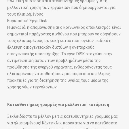
πολιτική σύσταση και κατευθυντήριες γραμμές για τη
μελλοντική χρήση των εργαλείων που δημιουργούνται για
τους ηλικιωμένους.
Ευρωπαϊκό Έργο Disk
Η μοναξιά, η απομόνωση και ο κοινωνικός αποκλεισμός είναι
σημαντικοί παράγοντες κινδύνου που μπορούν να οδηγήσουν
τους ηλικιωμένους σε κακή κατάσταση υγείας , ειδικά η
έλλειψη οικογενειακών δικτύων ή ανεπαρκούς
οικογενειακής υποστήριξης. Το έργο DISK στοχεύει στην
αντιμετώπιση αυτών των προβλημάτων μέσω της
προώθησης της ενεργού γήρανσης, ενθαρρύνοντας τους
ηλικιωμένους να υιοθετήσουν μια σειρά από ωφέλιμες
πρακτικές για τη διατήρηση της υγείας τους μέσω της
χρήσης νέων τεχνολογιών.
Κατευθυντήριες γραμμές για μελλοντική κατάρτιση
Ξεκλειδώστε το μέλλον με τις κατευθυντήριες γραμμές μας
για ηλικιωμένους! Κάντε κλικ παρακάτω για να κατεβάσετε