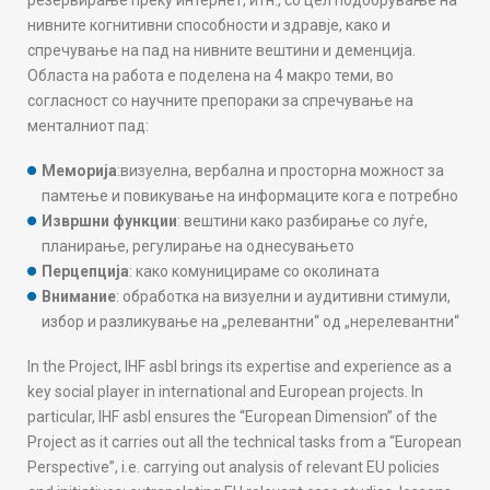
резервирање преку интернет, итн., со цел подобрување на
нивните когнитивни способности и здравје, како и
спречување на пад на нивните вештини и деменција.
Областа на работа е поделена на 4 макро теми, во
согласност со научните препораки за спречување на
менталниот пад:
Меморија
:визуелна, вербална и просторна можност за
памтење и повикување на информаците кога е потребно
Извршни функции
: вештини како разбирање со луѓе,
планирање, регулирање на однесувањето
Перцепција
: како комуницираме со околината
Внимание
: обработка на визуелни и аудитивни стимули,
избор и разликување на „релевантни“ од „нерелевантни“
In the Project, IHF asbl brings its expertise and experience as a
key social player in international and European projects. In
particular, IHF asbl ensures the “European Dimension” of the
Project as it carries out all the technical tasks from a “European
Perspective”, i.e. carrying out analysis of relevant EU policies