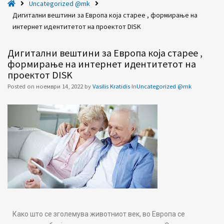
H
Uncategorized @mk
в
o
Дигитални вештини за Европа која старее , формирање на
р
m
интернет идентитетот на проектот DISK
о
e
п
Дигитални вештини за Европа која старее ,
а
формирање на интернет идентитетот на
к
проектот DISK
о
Posted on
ноември 14, 2022
by
Vasilis Kratidis
In
Uncategorized @mk
ј
а
с
т
а
р
е
е
,
ф
о
Како што се зголемува животниот век, во Европа се
р