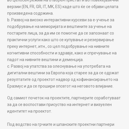
н
во целосен режим на отворен пристап и во повеќејазични
т
верзии (EN, FR, GR, IT, MK, ES) каде што ќе се објави целата
и
произведена содржина.
т
Развој на високо интерактивни курсеви за е-учење за
е
подобрување на меморијата и вештините за учење на
т
постарите лица, за да им се помогне да се запознаат со
о
практични услуги како што се купување и резервирање
т
преку интернет, итн., со цел подобрување на нивните
н
когнитивни способности и здравје, како и спречување на
а
падот на нивните вештини и деменција.
п
Развој на упатства за олеснување на употребата на
р
дигитални вештини за Европа која старее за да се одржат
о
резултатите од проектот надвор од кофинансирањето на
е
Еразмус и да се прошири опсегот на неговото влијание.
к
Од самиот почеток на проектите, партнерите соработуваат
т
за да се воспостави присуство на интернет и визуелен
о
идентитет на проектот.
т
D
Под водство на грчките и шпанските проектни партнери
I