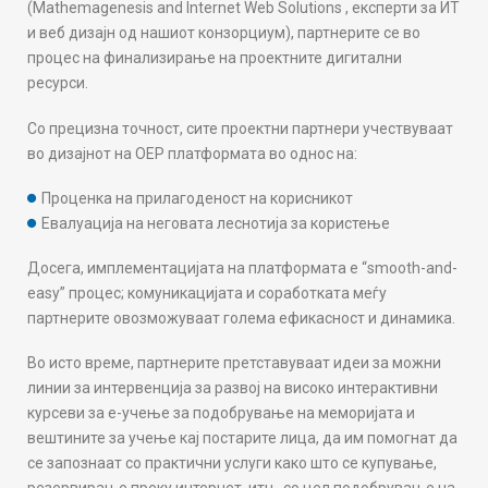
(Mathemagenesis and Internet Web Solutions , експерти за ИТ
S
и веб дизајн од нашиот конзорциум), партнерите се во
K
процес на финализирање на проектните дигитални
ресурси.
Со прецизна точност, сите проектни партнери учествуваат
во дизајнот на ОЕР платформата во однос на:
Проценка на прилагоденост на корисникот
Евалуација на неговата леснотија за користење
Досега, имплементацијата на платформата е “smooth-and-
easy” процес; комуникацијата и соработката меѓу
партнерите овозможуваат голема ефикасност и динамика.
Во исто време, партнерите претставуваат идеи за можни
линии за интервенција за развој на високо интерактивни
курсеви за е-учење за подобрување на меморијата и
вештините за учење кај постарите лица, да им помогнат да
се запознаат со практични услуги како што се купување,