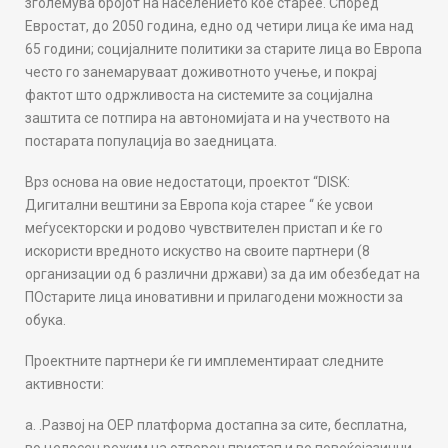
зголемува бројот на населението кое старее. Според
м
Евростат, до 2050 година, едно од четири лица ќе има над
и
65 години; социјалните политики за старите лица во Европа
р
често го занемаруваат доживотното учење, и покрај
а
фактот што одржливоста на системите за социјална
њ
заштита се потпира на автономијата и на учеството на
е
постарата популација во заедницата.
н
а
Врз основа на овие недостатоци, проектот “DISK:
и
Дигитални вештини за Европа која старее “ ќе усвои
н
меѓусекторски и родово чувствителен пристап и ќе го
т
искористи вредното искуство на своите партнери (8
е
организации од 6 различни држави) за да им обезбедат на
р
ПОстарите лица иновативни и прилагодени можности за
н
обука.
е
т
Проектните партнери ќе ги имплементираат следните
и
активности:
д
е
.Развој на ОЕР платформа достапна за сите, бесплатна,