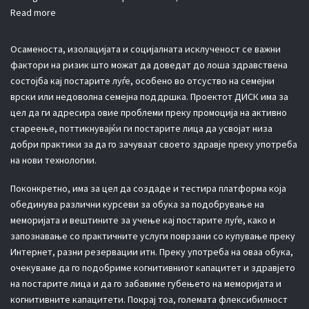
Read more
Осаменоста, изолацијата и социјалната исклученост се важни
фактори на ризик што можат да доведат до лоша здравствена
состојба кај постарите луѓе, особено во отсуство на семејни
врски или недоволна семејна поддршка. Проектот ДИСК има за
цел да ги адресира овие проблеми преку промоција на активно
стареење, поттикнувајќи ги постарите лица да усвојат низа
добри практики за да го зачуваат своето здравје преку употреба
на нови технологии.
Поконкретно, има за цел да создаде и тестира платформа која
обединува различни курсеви за обука за подобрување на
меморијата и вештините за учење кај постарите луѓе, како и
запознавање со практичните услуги поврзани со купување преку
Интернет, разни резервации итн. Преку употреба на оваа обука,
очекуваме да го подобриме когнитивниот капацитет и здравјето
на постарите лица и да го забавиме губењето на меморијата и
когнитивните капацитети. Покрај тоа, големата флексибилност