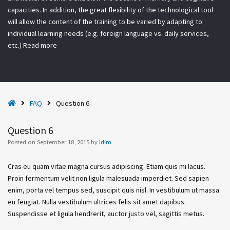
capacities. In addition, the great flexibility of the technological tool
will allow the content of the training to be varied by adapting to
individual learning needs (e.g. foreign language vs. daily services,
etc.)
Read more
H
FAQ
Question 6
o
m
Question 6
e
Posted on
September 18, 2015
by
ldim
Cras eu quam vitae magna cursus adipiscing. Etiam quis mi lacus.
Proin fermentum velit non ligula malesuada imperdiet. Sed sapien
enim, porta vel tempus sed, suscipit quis nisl. In vestibulum ut massa
eu feugiat. Nulla vestibulum ultrices felis sit amet dapibus.
Suspendisse et ligula hendrerit, auctor justo vel, sagittis metus.