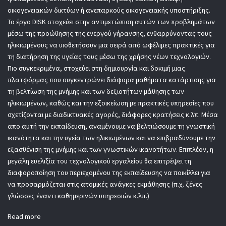
οικογενειακών δικτύων ή ανεπαρκούς οικογενειακής υποστήριξης.
Το έργο DISK στοχεύει στην αντιμετώπιση αυτών των προβλημάτων
μέσω της προώθησης της ενεργού γήρανσης, ενθαρρύνοντας τους
ηλικιωμένους να υιοθετήσουν μια σειρά από ωφέλιμες πρακτικές για
τη διατήρηση της υγείας τους μέσω της χρήσης νέων τεχνολογιών.
Πιο συγκεκριμένα, στοχεύει στη δημιουργία και δοκιμή μιας
πλατφόρμας που συγκεντρώνει διάφορα μαθήματα κατάρτισης για
τη βελτίωση της μνήμης και των δεξιοτήτων μάθησης των
ηλικιωμένων, καθώς και την εξοικείωση με πρακτικές υπηρεσίες που
σχετίζονται με διαδικτυακές αγορές, διάφορες κρατήσεις κ.λπ. Μέσα
απο αυτή την εκπαίδευση, αναμένουμε να βελτιώσουμε τη γνωστική
ικανότητα και την υγεία των ηλικιωμένων και να επιβραδύνουμε την
εξασθένιση της μνήμης και των γνωστικών ικανοτήτων. Επιπλέον, η
μεγάλη ευελιξία του τεχνολογικού εργαλείου θα επιτρέψει τη
διαφοροποίηση του περιεχομένου της εκπαίδευσης να ποικίλλει για
να προσαρμόζεται στις ατομικές ανάγκες εκμάθησης (π.χ. ξένες
γλώσσες έναντι καθημερινών υπηρεσιών κ.λπ.)
Read more