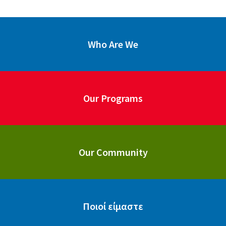
Who Are We
Our Programs
Our Community
Ποιοί είμαστε