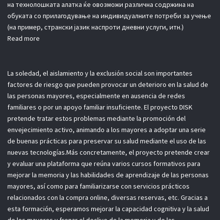
на технолошката алатка ќе овозможи различна содржина на
обуката со прилагодување на индивидуалните потреби за учење
(на пример, странски јазик наспроти дневни услуги, итн.)
Read more
La soledad, el aislamiento y la exclusión social son importantes
factores de riesgo que pueden provocar un deterioro en la salud de
las personas mayores, especialmente en ausencia de redes
familiares o por un apoyo familiar insuficiente. El proyecto DISK
pretende tratar estos problemas mediante la promoción del
envejecimiento activo, animando a los mayores a adoptar una serie
de buenas prácticas para preservar su salud mediante el uso de las
nuevas tecnologías.Más concretamente, el proyecto pretende crear
y evaluar una plataforma que reúna varios cursos formativos para
mejorar la memoria y las habilidades de aprendizaje de las personas
mayores, así como para familiarizarse con servicios prácticos
relacionados con la compra online, diversas reservas, etc. Gracias a
esta formación, esperamos mejorar la capacidad cognitiva y la salud