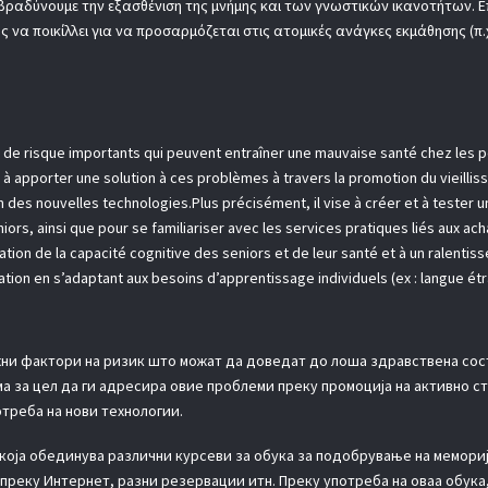
ιβραδύνουμε την εξασθένιση της μνήμης και των γνωστικών ικανοτήτων. Επ
 να ποικίλλει για να προσαρμόζεται στις ατομικές ανάγκες εκμάθησης (π.
urs de risque importants qui peuvent entraîner une mauvaise santé chez les
ise à apporter une solution à ces problèmes à travers la promotion du vieill
on des nouvelles technologies.Plus précisément, il vise à créer et à teste
rs, ainsi que pour se familiariser avec les services pratiques liés aux ach
ation de la capacité cognitive des seniors et de leur santé et à un ralentiss
ation en s’adaptant aux besoins d’apprentissage individuels (ex : langue étr
жни фактори на ризик што можат да доведат до лоша здравствена состо
 за цел да ги адресира овие проблеми преку промоција на активно ст
отреба на нови технологии.
која обединува различни курсеви за обука за подобрување на меморија
преку Интернет, разни резервации итн. Преку употреба на оваа обука