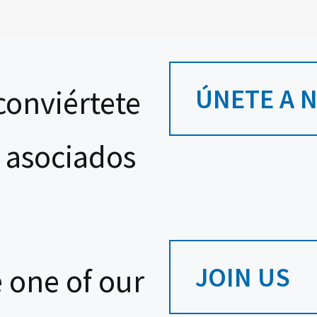
ÚNETE A 
conviértete
 asociados
JOIN US
 one of our