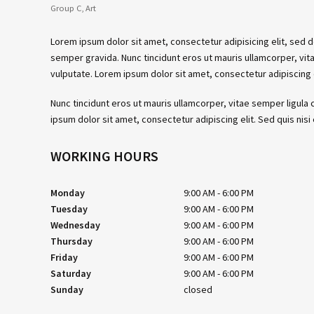
e
Group C, Art
Lorem ipsum dolor sit amet, consectetur adipisicing elit, sed 
semper gravida. Nunc tincidunt eros ut mauris ullamcorper, vitae
vulputate. Lorem ipsum dolor sit amet, consectetur adipiscing eli
Nunc tincidunt eros ut mauris ullamcorper, vitae semper ligula c
ipsum dolor sit amet, consectetur adipiscing elit. Sed quis nisi 
WORKING HOURS
Monday
9:00 AM
6:00 PM
Tuesday
9:00 AM
6:00 PM
Wednesday
9:00 AM
6:00 PM
Thursday
9:00 AM
6:00 PM
Friday
9:00 AM
6:00 PM
Saturday
9:00 AM
6:00 PM
Sunday
closed