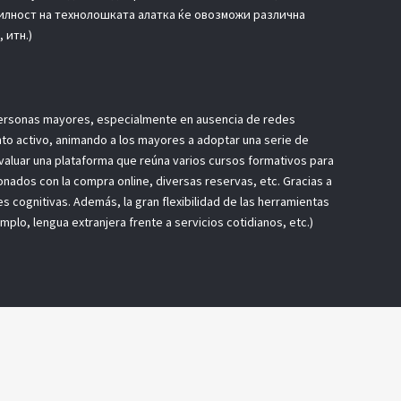
билност на технолошката алатка ќе овозможи различна
 итн.)
s personas mayores, especialmente en ausencia de redes
nto activo, animando a los mayores a adoptar una serie de
valuar una plataforma que reúna varios cursos formativos para
onados con la compra online, diversas reservas, etc. Gracias a
s cognitivas. Además, la gran flexibilidad de las herramientas
plo, lengua extranjera frente a servicios cotidianos, etc.)