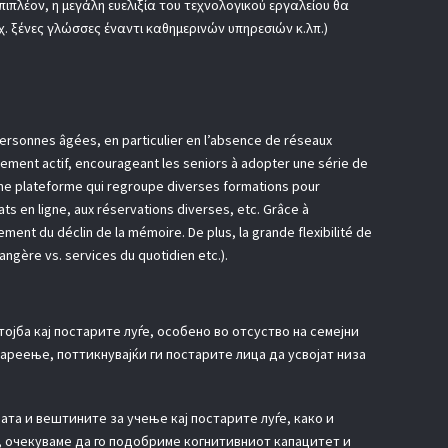
ιπλέον, η μεγάλη ευελιξία του τεχνολογικού εργαλείου θα
χ. ξένες γλώσσες έναντι καθημερινών υπηρεσιών κ.λπ.)
 personnes âgées, en particulier en l’absence de réseaux
issement actif, encourageant les seniors à adopter une série de
r une plateforme qui regroupe diverses formations pour
ats en ligne, aux réservations diverses, etc. Grâce à
ement du déclin de la mémoire. De plus, la grande flexibilité de
angère vs. services du quotidien etc.).
јба кај постарите луѓе, особено во отсуство на семејни
ареење, поттикнувајќи ги постарите лица да усвојат низа
та и вештините за учење кај постарите луѓе, како и
, очекуваме да го подобриме когнитивниот капацитет и