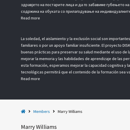
здравјето на постарите лица и да го забавиме губењето н
содржина на обуката со прилагодување на индивидуалните 
Read more
La soledad, el aislamiento y la exclusión social son importan
familiares o por un apoyo familiar insuficiente. El proyecto 
buenas prácticas para preservar su salud mediante el uso de 
mejorar la memoria y las habilidades de aprendizaje de las per
esta formación, esperamos mejorar la capacidad cognitiva y la 
tecnológicas permitirá que el contenido de la formación sea va
Read more
H
Members
Marry Williams
o
m
Marry Williams