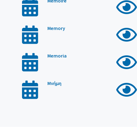
Mémoire
s
Memory
Memoria
Μνήμη