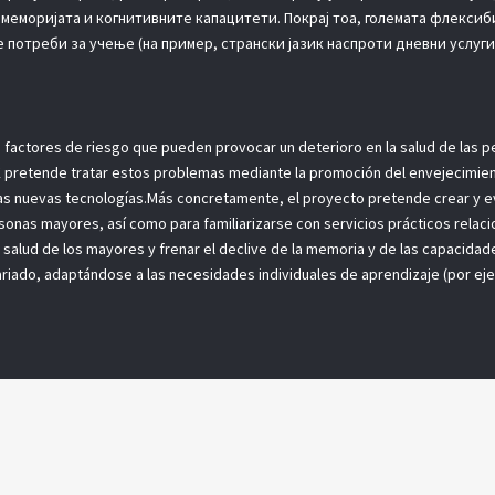
а меморијата и когнитивните капацитети. Покрај тоа, големата флекси
потреби за учење (на пример, странски јазик наспроти дневни услуги,
tes factores de riesgo que pueden provocar un deterioro en la salud de la
DISK pretende tratar estos problemas mediante la promoción del envejecimie
las nuevas tecnologías.Más concretamente, el proyecto pretende crear y e
sonas mayores, así como para familiarizarse con servicios prácticos relaci
salud de los mayores y frenar el declive de la memoria y de las capacidade
riado, adaptándose a las necesidades individuales de aprendizaje (por ejem