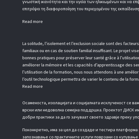
γνωστική ικανότητα και την υγεία των ηλικιωμένων και να επ
επιτρέψει τη διαφοροποίηση του περιεχομένου της εκπαίδευσης
Read more
La solitude, l’isolement et l’exclusion sociale sont des facte
familiaux ou en cas de soutien familial insuffisant. Le projet v
bonnes pratiques pour préserver leur santé grâce à l’utilisati
améliorer la mémoire et les capacités d’apprentissage des senio
l’utilisation de la formation, nous nous attendons à une amélior
l’outil technologique permettra de varier le contenu de la form
Read more
Осаменоста, изолацијата и социјалната исклученост се ва
врски или недоволна семејна поддршка. Проектот ДИСК има
добри практики за да го зачуваат своето здравје преку уп
Поконкретно, има за цел да создаде и тестира платформа 
запознавање со практичните услуги поврзани со купување 