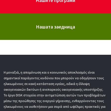
Нашите програми
Нашата заедница
Η μοναξιά, η απομόνωση και ο κοινωνικός αποκλεισμός είναι
σημαντικοί παράγοντες κινδύνου που μπορούν να οδηγήσουν τους
ηλικιωμένους σε κακή κατάσταση υγείας, ειδικά η έλλειψη
οικογενειακών δικτύων ή ανεπαρκούς οικογενειακής υποστήριξης.
Το έργο DISK στοχεύει στην αντιμετώπιση αυτών των προβλημάτων
μέσω της προώθησης της ενεργού γήρανσης, ενθαρρύνοντας τους
ηλικιωμένους να υιοθετήσουν μια σειρά από ωφέλιμες πρακτικές για