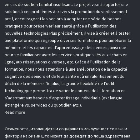
en cas de soutien familial insuffisant. Le projet vise à apporter une
solution à ces problèmes à travers la promotion du vieillissement
actif, encourageant les seniors à adopter une série de bonnes
pratiques pour préserver leur santé grâce à l’utilisation des
nouvelles technologies.Plus précisément, il vise à créer et à tester
une plateforme qui regroupe diverses formations pour améliorer la
mémoire et les capacités d’apprentissage des seniors, ainsi que
pour se familiariser avec les services pratiques liés aux achats en
ligne, aux réservations diverses, etc. Grâce à l’utilisation de la
formation, nous nous attendons à une amélioration de la capacité
cognitive des seniors et de leur santé et à un ralentissement du
déclin de la mémoire. De plus, la grande flexibilité de l’outil
technologique permettra de varier le contenu de la formation en
s’adaptant aux besoins d’apprentissage individuels (ex : langue
étrangère vs. services du quotidien etc.).
Read more
Осаменоста, изолацијата и социјалната исклученост се важни
фактори на ризик што можат да доведат до лоша здравствена