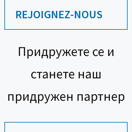
REJOIGNEZ-NOUS
Придружете се и
станете наш
придружен партнер