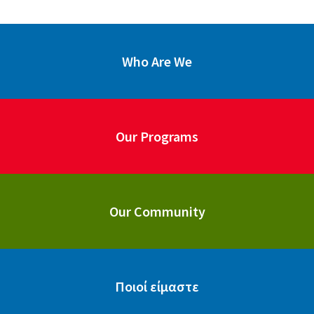
Who Are We
Our Programs
Our Community
Ποιοί είμαστε