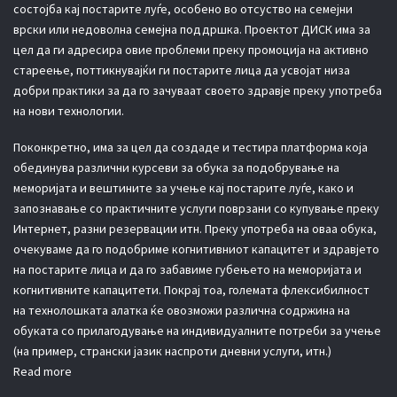
состојба кај постарите луѓе, особено во отсуство на семејни
врски или недоволна семејна поддршка. Проектот ДИСК има за
цел да ги адресира овие проблеми преку промоција на активно
стареење, поттикнувајќи ги постарите лица да усвојат низа
добри практики за да го зачуваат своето здравје преку употреба
на нови технологии.
Поконкретно, има за цел да создаде и тестира платформа која
обединува различни курсеви за обука за подобрување на
меморијата и вештините за учење кај постарите луѓе, како и
запознавање со практичните услуги поврзани со купување преку
Интернет, разни резервации итн. Преку употреба на оваа обука,
очекуваме да го подобриме когнитивниот капацитет и здравјето
на постарите лица и да го забавиме губењето на меморијата и
когнитивните капацитети. Покрај тоа, големата флексибилност
на технолошката алатка ќе овозможи различна содржина на
обуката со прилагодување на индивидуалните потреби за учење
(на пример, странски јазик наспроти дневни услуги, итн.)
Read more