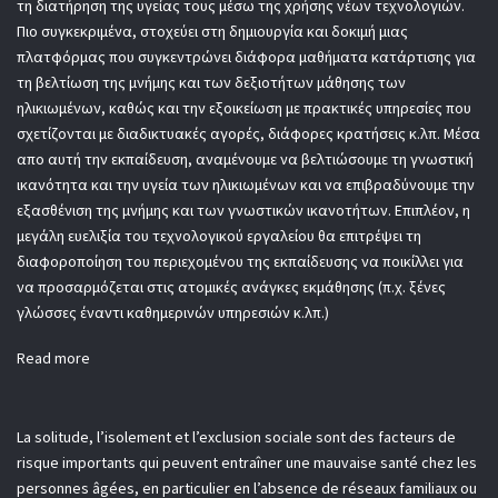
τη διατήρηση της υγείας τους μέσω της χρήσης νέων τεχνολογιών.
Πιο συγκεκριμένα, στοχεύει στη δημιουργία και δοκιμή μιας
πλατφόρμας που συγκεντρώνει διάφορα μαθήματα κατάρτισης για
τη βελτίωση της μνήμης και των δεξιοτήτων μάθησης των
ηλικιωμένων, καθώς και την εξοικείωση με πρακτικές υπηρεσίες που
σχετίζονται με διαδικτυακές αγορές, διάφορες κρατήσεις κ.λπ. Μέσα
απο αυτή την εκπαίδευση, αναμένουμε να βελτιώσουμε τη γνωστική
ικανότητα και την υγεία των ηλικιωμένων και να επιβραδύνουμε την
εξασθένιση της μνήμης και των γνωστικών ικανοτήτων. Επιπλέον, η
μεγάλη ευελιξία του τεχνολογικού εργαλείου θα επιτρέψει τη
διαφοροποίηση του περιεχομένου της εκπαίδευσης να ποικίλλει για
να προσαρμόζεται στις ατομικές ανάγκες εκμάθησης (π.χ. ξένες
γλώσσες έναντι καθημερινών υπηρεσιών κ.λπ.)
Read more
La solitude, l’isolement et l’exclusion sociale sont des facteurs de
risque importants qui peuvent entraîner une mauvaise santé chez les
personnes âgées, en particulier en l’absence de réseaux familiaux ou