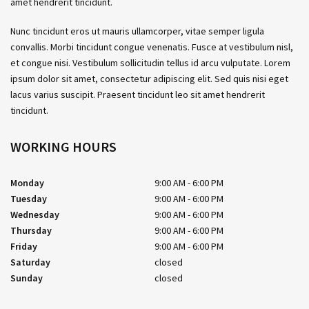
amet hendrerit tincidunt.
Nunc tincidunt eros ut mauris ullamcorper, vitae semper ligula
convallis. Morbi tincidunt congue venenatis. Fusce at vestibulum nisl,
et congue nisi. Vestibulum sollicitudin tellus id arcu vulputate. Lorem
ipsum dolor sit amet, consectetur adipiscing elit. Sed quis nisi eget
lacus varius suscipit. Praesent tincidunt leo sit amet hendrerit
tincidunt.
WORKING HOURS
Monday
9:00 AM
6:00 PM
Tuesday
9:00 AM
6:00 PM
Wednesday
9:00 AM
6:00 PM
Thursday
9:00 AM
6:00 PM
Friday
9:00 AM
6:00 PM
Saturday
closed
Sunday
closed