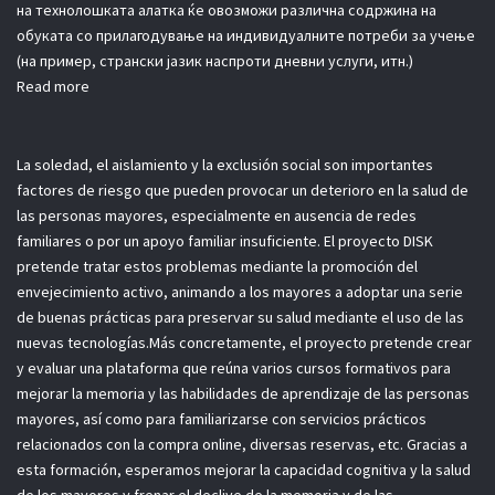
на технолошката алатка ќе овозможи различна содржина на
обуката со прилагодување на индивидуалните потреби за учење
(на пример, странски јазик наспроти дневни услуги, итн.)
Read more
La soledad, el aislamiento y la exclusión social son importantes
factores de riesgo que pueden provocar un deterioro en la salud de
las personas mayores, especialmente en ausencia de redes
familiares o por un apoyo familiar insuficiente. El proyecto DISK
pretende tratar estos problemas mediante la promoción del
envejecimiento activo, animando a los mayores a adoptar una serie
de buenas prácticas para preservar su salud mediante el uso de las
nuevas tecnologías.Más concretamente, el proyecto pretende crear
y evaluar una plataforma que reúna varios cursos formativos para
mejorar la memoria y las habilidades de aprendizaje de las personas
mayores, así como para familiarizarse con servicios prácticos
relacionados con la compra online, diversas reservas, etc. Gracias a
esta formación, esperamos mejorar la capacidad cognitiva y la salud