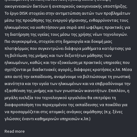
οικογενειακών δικτύων ή ανεπαρκούς οικογενειακής υποστήριξης.
Το έργο DISK στοχεύει στην αντιμετώπιση αυτών των προβλημάτων
μέσω της προώθησης της ενεργού γήρανσης, ενθαρρύνοντας τους
ηλικιωμένους να υιοθετήσουν μια σειρά από ωφέλιμες πρακτικές για
τη διατήρηση της υγείας τους μέσω της χρήσης νέων τεχνολογιών.
Πιο συγκεκριμένα, στοχεύει στη δημιουργία και δοκιμή μιας
πλατφόρμας που συγκεντρώνει διάφορα μαθήματα κατάρτισης για
τη βελτίωση της μνήμης και των δεξιοτήτων μάθησης των
ηλικιωμένων, καθώς και την εξοικείωση με πρακτικές υπηρεσίες που
σχετίζονται με διαδικτυακές αγορές, διάφορες κρατήσεις κ.λπ. Μέσα
απο αυτή την εκπαίδευση, αναμένουμε να βελτιώσουμε τη γνωστική
ικανότητα και την υγεία των ηλικιωμένων και να επιβραδύνουμε την
εξασθένιση της μνήμης και των γνωστικών ικανοτήτων. Επιπλέον, η
μεγάλη ευελιξία του τεχνολογικού εργαλείου θα επιτρέψει τη
διαφοροποίηση του περιεχομένου της εκπαίδευσης να ποικίλλει για
να προσαρμόζεται στις ατομικές ανάγκες εκμάθησης (π.χ. ξένες
γλώσσες έναντι καθημερινών υπηρεσιών κ.λπ.)
Read more