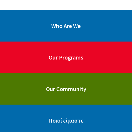
Who Are We
Our Programs
Our Community
Ποιοί είμαστε