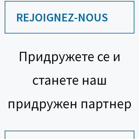
REJOIGNEZ-NOUS
Придружете се и
станете наш
придружен партнер