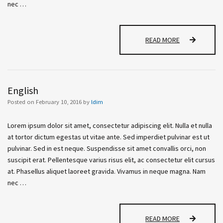
nec …
A
READ MORE
R
T
English
Posted on
February 10, 2016
by
ldim
Lorem ipsum dolor sit amet, consectetur adipiscing elit. Nulla et nulla
at tortor dictum egestas ut vitae ante. Sed imperdiet pulvinar est ut
pulvinar. Sed in est neque. Suspendisse sit amet convallis orci, non
suscipit erat. Pellentesque varius risus elit, ac consectetur elit cursus
at. Phasellus aliquet laoreet gravida. Vivamus in neque magna. Nam
nec …
E
READ MORE