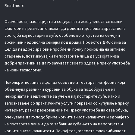
Read more
Осаменоста, изолацијата и социјалната исклученост се важни
фактори на ризик што можат да доведат до лоша здравствена
состојба кај постарите луѓе, особено во отсуство на семејни
врски или недоволна семејна поддршка. Проектот ДИСК има за
цел да ги адресира овие проблеми преку промоција на активно
стареење, поттикнувајќи ги постарите лица да усвојат низа
добри практики за да го зачуваат своето здравје преку употреба
на нови технологии.
Поконкретно, има за цел да создаде и тестира платформа која
обединува различни курсеви за обука за подобрување на
меморијата и вештините за учење кај постарите луѓе, како и
запознавање со практичните услуги поврзани со купување преку
Интернет, разни резервации итн. Преку употреба на оваа обука,
очекуваме да го подобриме когнитивниот капацитет и здравјето
на постарите лица и да го забавиме губењето на меморијата и
когнитивните капацитети. Покрај тоа, големата флексибилност