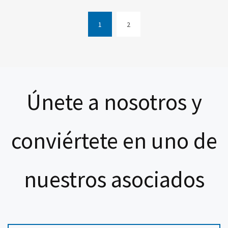
A
C
A
1
2
D
E
(
M
c
Y
u
r
r
Únete a nosotros y
e
n
t
)
conviértete en uno de
nuestros asociados