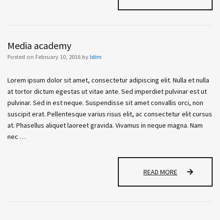
N
G
L
I
Media academy
S
H
Posted on
February 10, 2016
by
ldim
Lorem ipsum dolor sit amet, consectetur adipiscing elit. Nulla et nulla
at tortor dictum egestas ut vitae ante. Sed imperdiet pulvinar est ut
pulvinar. Sed in est neque. Suspendisse sit amet convallis orci, non
suscipit erat. Pellentesque varius risus elit, ac consectetur elit cursus
at. Phasellus aliquet laoreet gravida. Vivamus in neque magna. Nam
nec …
M
READ MORE
E
D
I
A