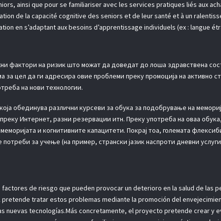
rs, ainsi que pour se familiariser avec les services pratiques liés aux ach
ation de la capacité cognitive des seniors et de leur santé et à un ralentiss
ation en s’adaptant aux besoins d’apprentissage individuels (ex : langue étr
жни фактори на ризик што можат да доведат до лоша здравствена состо
 за цел да ги адресира овие проблеми преку промоција на активно ст
отреба на нови технологии.
која обединува различни курсеви за обука за подобрување на меморија
преку Интернет, разни резервации итн. Преку употреба на оваа обука
а меморијата и когнитивните капацитети. Покрај тоа, големата флекси
потреби за учење (на пример, странски јазик наспроти дневни услуги,
tes factores de riesgo que pueden provocar un deterioro en la salud de la
DISK pretende tratar estos problemas mediante la promoción del envejecimie
las nuevas tecnologías.Más concretamente, el proyecto pretende crear y e