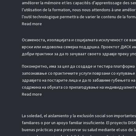
améliorer la mémoire et les capacités d’apprentissage des senio
l’utilisation de la formation, nous nous attendons à une amélior
l’outil technologique permettra de varier le contenu de la form
Read more
Осаменоста, изолацијата и социјалната исклученост се ва
врски или недоволна семејна поддршка. Проектот ДИСК има
добри практики за да го зачуваат своето здравје преку уп
Поконкретно, има за цел да создаде и тестира платформа 
запознавање со практичните услуги поврзани со купување 
здравјето на постарите лица и да го забавиме губењето н
содржина на обуката со прилагодување на индивидуалните 
Read more
La soledad, el aislamiento y la exclusión social son importan
familiares o por un apoyo familiar insuficiente. El proyecto 
buenas prácticas para preservar su salud mediante el uso de 