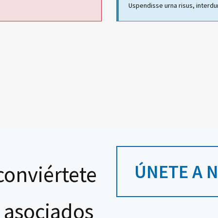
Uspendisse urna risus, interdu
ÚNETE A 
conviértete
 asociados