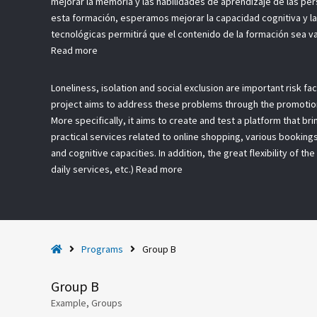
mejorar la memoria y las habilidades de aprendizaje de las per
esta formación, esperamos mejorar la capacidad cognitiva y la 
tecnológicas permitirá que el contenido de la formación sea va
Read more
Loneliness, isolation and social exclusion are important risk fa
project aims to address these problems through the promotion 
More specifically, it aims to create and test a platform that b
practical services related to online shopping, various bookings
and cognitive capacities. In addition, the great flexibility of th
daily services, etc.)
Read more
H
Programs
Group B
o
m
Group B
e
Example, Groups