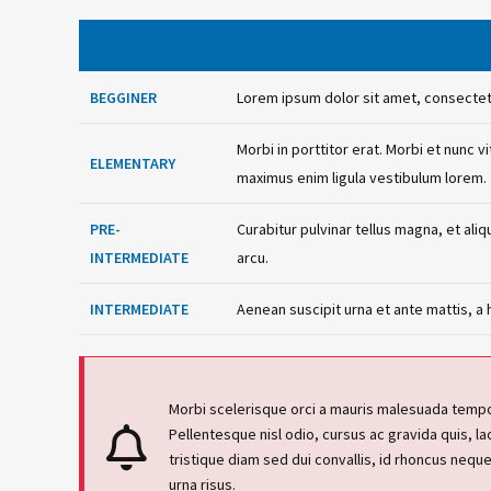
BEGGINER
Lorem ipsum dolor sit amet, consectetur 
Morbi in porttitor erat. Morbi et nunc v
ELEMENTARY
maximus enim ligula vestibulum lorem.
PRE-
Curabitur pulvinar tellus magna, et a
INTERMEDIATE
arcu.
INTERMEDIATE
Aenean suscipit urna et ante mattis, a
Morbi scelerisque orci a mauris malesuada tem
Pellentesque nisl odio, cursus ac gravida quis, l
tristique diam sed dui convallis, id rhoncus nequ
urna risus.