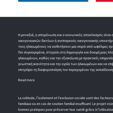
Η μοναξιά, η απομόνωση και ο κοινωνικός αποκλεισμός είναι 
οικογενειακών δικτύων ή ανεπαρκούς οικογενειακής υποστήρ
τους ηλικιωμένους να υιοθετήσουν μια σειρά από ωφέλιμες πρ
Πιο συγκεκριμένα, στοχεύει στη δημιουργία και δοκιμή μιας
ηλικιωμένων, καθώς και την εξοικείωση με πρακτικές υπηρεσί
γνωστική ικανότητα και την υγεία των ηλικιωμένων και να επ
επιτρέψει τη διαφοροποίηση του περιεχομένου της εκπαίδευσης
Read more
La solitude, l’isolement et l’exclusion sociale sont des facte
familiaux ou en cas de soutien familial insuffisant. Le projet v
bonnes pratiques pour préserver leur santé grâce à l’utilisati