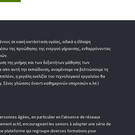
νους σε κακή κατάσταση υγείας, ειδικά η έλλειψη
 μέσω της προώθησης της ενεργού γήρανσης, ενθαρρύνοντας
ιών.
ίωση της μνήμης και των δεξιοτήτων μάθησης των
σα απο αυτή την εκπαίδευση, αναμένουμε να βελτιώσουμε τη
ιπλέον, η μεγάλη ευελιξία του τεχνολογικού εργαλείου θα
χ. ξένες γλώσσες έναντι καθημερινών υπηρεσιών κ.λπ.)
 personnes âgées, en particulier en l’absence de réseaux
issement actif, encourageant les seniors à adopter une série de
r une plateforme qui regroupe diverses formations pour