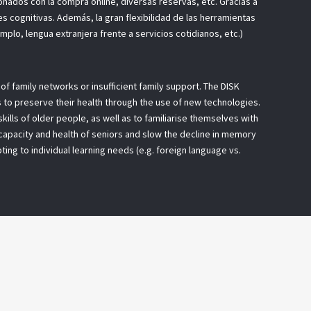
onados con la compra online, diversas reservas, etc. Gracias a
s cognitivas. Además, la gran flexibilidad de las herramientas
plo, lengua extranjera frente a servicios cotidianos, etc.)
 of family networks or insufficient family support. The DISK
to preserve their health through the use of new technologies.
kills of older people, as well as to familiarise themselves with
 capacity and health of seniors and slow the decline in memory
apting to individual learning needs (e.g. foreign language vs.