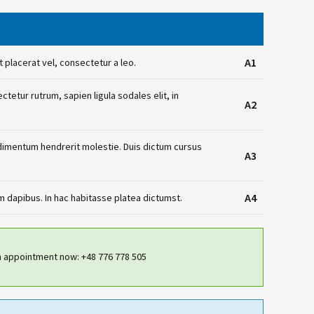
A1
t placerat vel, consectetur a leo.
ctetur rutrum, sapien ligula sodales elit, in
A2
dimentum hendrerit molestie. Duis dictum cursus
A3
A4
m dapibus. In hac habitasse platea dictumst.
 appointment now: +48 776 778 505