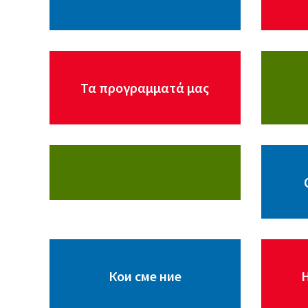
Τα προγραμματά μας
Кои сме ние