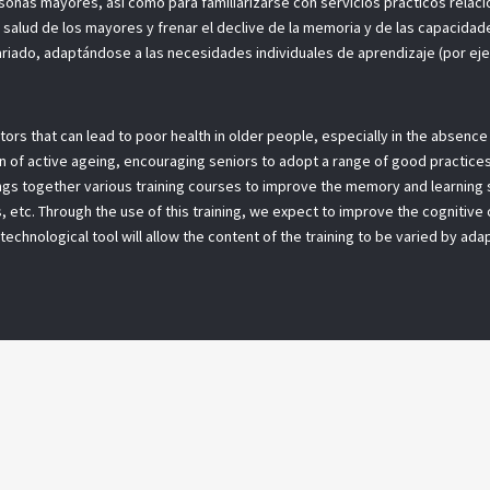
sonas mayores, así como para familiarizarse con servicios prácticos relaci
salud de los mayores y frenar el declive de la memoria y de las capacidade
riado, adaptándose a las necesidades individuales de aprendizaje (por ejem
ctors that can lead to poor health in older people, especially in the absence
of active ageing, encouraging seniors to adopt a range of good practices 
rings together various training courses to improve the memory and learning s
, etc. Through the use of this training, we expect to improve the cognitive
e technological tool will allow the content of the training to be varied by ad