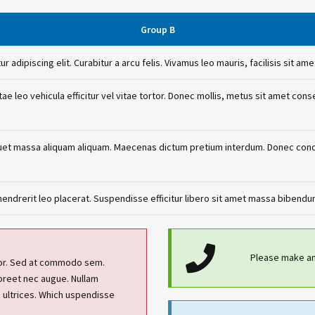
Group B
adipiscing elit. Curabitur a arcu felis. Vivamus leo mauris, facilisis sit ame
itae leo vehicula efficitur vel vitae tortor. Donec mollis, metus sit amet conse
liquet massa aliquam aliquam. Maecenas dictum pretium interdum. Donec con
 hendrerit leo placerat. Suspendisse efficitur libero sit amet massa bibendu
Please make an
por. Sed at commodo sem.
aoreet nec augue. Nullam
e ultrices. Which uspendisse