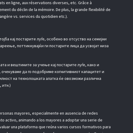
ats en ligne, aux réservations diverses, etc. Grâce à
ement du déclin de la mémoire. De plus, la grande flexibilité de
angère vs. services du quotidien etc.).
јба кај постарите луѓе, особено во отсуство на семејни
ареење, поттикнувајќи ги постарите лица да усвојат низа
та и вештините за учење кај постарите луѓе, како и
, очекуваме да го подобриме когнитивниот капацитет и
билност на технолошката алатка ќе овозможи различна
 итн.)
s personas mayores, especialmente en ausencia de redes
nto activo, animando a los mayores a adoptar una serie de
valuar una plataforma que reúna varios cursos formativos para