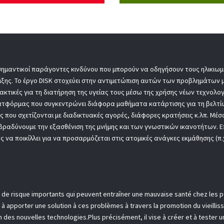
σημαντικοί παράγοντες κινδύνου που μπορούν να οδηγήσουν τους ηλικιωμέ
ιξης. Το έργο DISK στοχεύει στην αντιμετώπιση αυτών των προβλημάτων
ακτικές για τη διατήρηση της υγείας τους μέσω της χρήσης νέων τεχνολογ
 πλατφόρμας που συγκεντρώνει διάφορα μαθήματα κατάρτισης για τη βελτ
ες που σχετίζονται με διαδικτυακές αγορές, διάφορες κρατήσεις κ.λπ. Μέ
ιβραδύνουμε την εξασθένιση της μνήμης και των γνωστικών ικανοτήτων. Επ
 να ποικίλλει για να προσαρμόζεται στις ατομικές ανάγκες εκμάθησης (π.
urs de risque importants qui peuvent entraîner une mauvaise santé chez les
ise à apporter une solution à ces problèmes à travers la promotion du vieill
on des nouvelles technologies.Plus précisément, il vise à créer et à teste